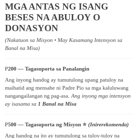
MGA ANTAS NG ISANG
BESES NA ABULOY O
DONASYON
(Nakatuon sa Misyon • May Kasamang Intensyon sa
Banal na Misa)
₱
200 — Tagasuporta sa Panalangin
Ang inyong handog ay tumutulong upang patuloy na
maihatid ang mensahe ni Padre Pio sa mga kaluluwang
nangangailangan ng pag-asa.
Ang inyong mga intensyon
ay isasama sa
1 Banal na Misa
₱
500 — Tagasuporta ng Misyon
⭐
(Inirerekomenda)
Ang handog na ito ay tumutulong sa tuloy-tuloy na