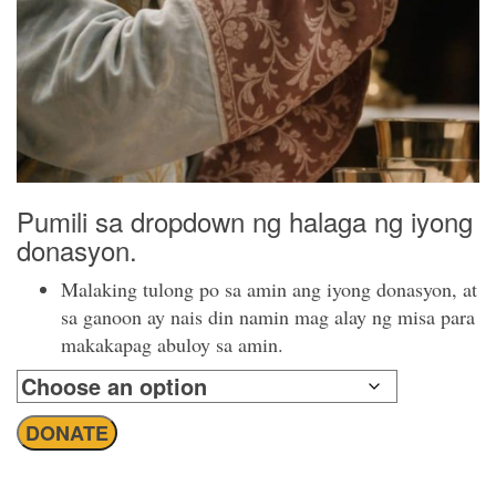
Pumili sa dropdown ng halaga ng iyong
donasyon.
Malaking tulong po sa amin ang iyong donasyon, at
sa ganoon ay nais din namin mag alay ng misa para
makakapag abuloy sa amin.
One-
DONATE
Time
Donation
quantity