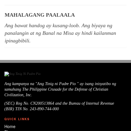
MAHALAGANG PAALAALA
Ang bawat handog ay kusang-loob. Ang biyaya ng
panalangin at ng Banal na Misa ay hindi kailanman
ipinagbibili.
Ang kampanya na "Ang Tinig ni Padre Pio " ay isang inisyatibo ng
samahang The Philippine Crusade for the Defense of Christian
Civilization, Inc.
(SEC) Reg No. CN200513864 and the Bureau of Internal Revenue
(BIR) TIN No. 243-890-744-000
QUICK LINKS
Home