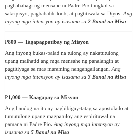
pagbabahagi ng mensahe ni Padre Pio tungkol sa
sakripisyo, pagbabalik-loob, at pagtitiwala sa Diyos.
Ang
inyong mga intensyon ay isasama sa
2 Banal na Misa
₱
800 — Tagapagpatibay ng Misyon
Ang inyong bukas-palad na tulong ay nakatutulong
upang maihatid ang mga mensahe ng panalangin at
pagtitiyaga sa mas maraming nangangailangan.
Ang
inyong mga intensyon ay isasama sa
3 Banal na Misa
₱
1,000 — Kaagapay sa Misyon
Ang handog na ito ay nagbibigay-tatag sa apostolado at
tumutulong upang magpatuloy ang espirituwal na
pamana ni Padre Pio.
Ang inyong mga intensyon ay
isasama sa
5 Banal na Misa