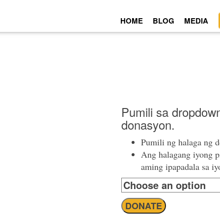
HOME
BLOG
MEDIA
Pumili sa dropdow
donasyon.
Pumili ng halaga ng d
Ang halagang iyong p
aming ipapadala sa iy
Monthly
DONATE
Donation
quantity