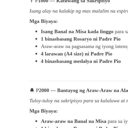
✝ ₱
1000 — Katuwang sa Sakripisyo
Isang alay na kalakip ng mas malalim na espir
Mga Biyaya:
Isang Banal na Misa kada linggo
para s
1 binasbasang Rosaryo ni Padre Pio
Araw-araw na pagsasama ng iyong inten
4 larawan (A4 size) ni Padre Pio
4 binasbasang medalya ni Padre Pio
🔔 ₱
2000 — Bantayog ng Araw-Araw na Al
Tuloy-tuloy na sakripisyo para sa kaluluwa at 
Mga Biyaya:
Araw-araw na Banal na Misa
para sa i