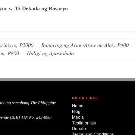
syon sa
15 Dekada ng Rosaryo
ripisyo, ₱2000 — Bantayog ng Araw-Araw na Alay, ₱400 —
on, ₱800 — Haligi ng Apostolado
QUICK LINKS
tibo ng samahang The Philippine
Home
Blog
Media
venue (BIR) TIN No. 243-890-
Testimonials
Donate
Terms and Conditions