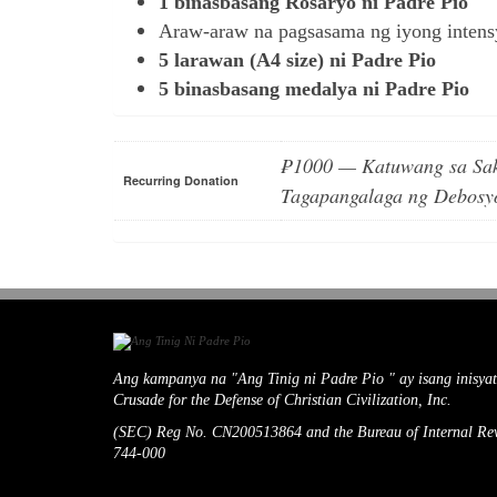
1 binasbasang Rosaryo ni Padre Pio
Araw-araw na pagsasama ng iyong inten
5 larawan (A4 size) ni Padre Pio
5 binasbasang medalya ni Padre Pio
₱1000 — Katuwang sa Sak
Recurring Donation
Tagapangalaga ng Debosy
Ang kampanya na "Ang Tinig ni Padre Pio " ay isang inisya
Crusade for the Defense of Christian Civilization, Inc.
(SEC) Reg No. CN200513864 and the Bureau of Internal Re
744-000