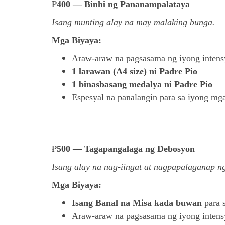
₱
400 — Binhi ng Pananampalataya
Isang munting alay na may malaking bunga.
Mga Biyaya:
Araw-araw na pagsasama ng iyong inten
1 larawan (A4 size) ni Padre Pio
1 binasbasang medalya ni Padre Pio
Espesyal na panalangin para sa iyong mg
₱
500 — Tagapangalaga ng Debosyon
Isang alay na nag-iingat at nagpapalaganap n
Mga Biyaya:
Isang Banal na Misa kada buwan
para s
Araw-araw na pagsasama ng iyong inten