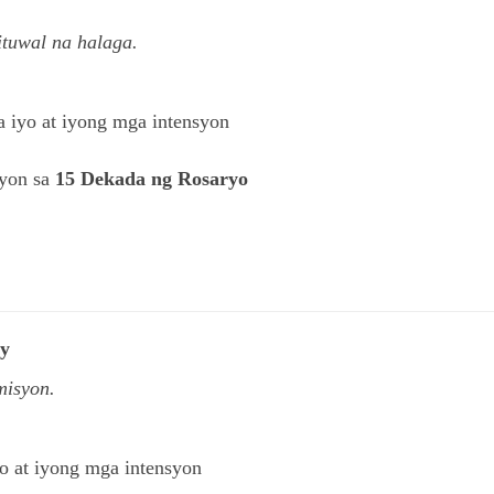
ituwal na halaga.
a iyo at iyong mga intensyon
syon sa
15 Dekada ng Rosaryo
ay
misyon.
yo at iyong mga intensyon