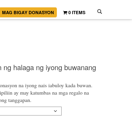
MAG BIGAY DONASYON
0 ITEMS
n ng halaga ng iyong buwanang
onasyon na iyong nais iabuloy kada buwan.
ipiliin ay may katumbas na mga regalo na
ong tanggapan.