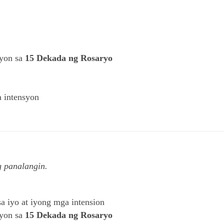
syon sa
15 Dekada ng Rosaryo
a intensyon
g panalangin.
a iyo at iyong mga intension
syon sa
15 Dekada ng Rosaryo