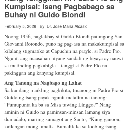
Kumpisal: Isang Pagbabago sa
Buhay ni Guido Biondi
February 5, 2026 | By: Dr. Jose Maria Alcasid
Noong 1956, naglakbay si Guido Biondi patungong San
Giovanni Rotondo, puno ng pag-asa na makakumpisal sa
kilalang stigmatiko at Capuchin na prayle, si Padre Pio.
Ngunit ang inaasahan niyang sandali ng biyaya ay nauwi
sa matinding pagkabigla—tanggi si Padre Pio na
pakinggan ang kanyang kumpisal.
Ang Tanong na Nagbago ng Lahat
Sa kanilang maikling pagkikita, tinanong ni Padre Pio si
Guido ng isang payak ngunit matalim na tanong:
“Pumupunta ka ba sa Misa tuwing Linggo?” Nang
aminin ni Guido na paminsan-minsan lamang siya
dumadalo, mariing sumagot ang Santo, “Kung ganoon,
kailangan mong umalis. Bumalik ka sa loob ng isang