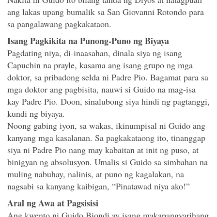
ang lakas upang bumalik sa San Giovanni Rotondo para
sa pangalawang pagkakataon.
Isang Pagkikita na Punong-Puno ng Biyaya
Pagdating niya, di-inaasahan, dinala siya ng isang
Capuchin na prayle, kasama ang isang grupo ng mga
doktor, sa pribadong selda ni Padre Pio. Bagamat para sa
mga doktor ang pagbisita, nauwi si Guido na mag-isa
kay Padre Pio. Doon, sinalubong siya hindi ng pagtanggi,
kundi ng biyaya.
Noong gabing iyon, sa wakas, ikinumpisal ni Guido ang
kanyang mga kasalanan. Sa pagkakataong ito, tinanggap
siya ni Padre Pio nang may kabaitan at init ng puso, at
binigyan ng absolusyon. Umalis si Guido sa simbahan na
muling nabuhay, nalinis, at puno ng kagalakan, na
nagsabi sa kanyang kaibigan, “Pinatawad niya ako!”
Aral ng Awa at Pagsisisi
Ang kwento ni Guido Biondi ay isang makapangyarihang