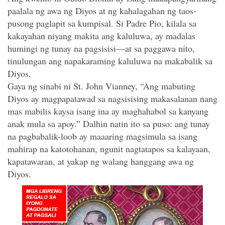
paalala ng awa ng Diyos at ng kahalagahan ng taos-
pusong paglapit sa kumpisal. Si Padre Pio, kilala sa
kakayahan niyang makita ang kaluluwa, ay madalas
humingi ng tunay na pagsisisi—at sa paggawa nito,
tinulungan ang napakaraming kaluluwa na makabalik sa
Diyos.
Gaya ng sinabi ni St. John Vianney, “Ang mabuting
Diyos ay magpapatawad sa nagsisising makasalanan nang
mas mabilis kaysa isang ina ay maghahabol sa kanyang
anak mula sa apoy.” Dalhin natin ito sa puso: ang tunay
na pagbabalik-loob ay maaaring magsimula sa isang
mahirap na katotohanan, ngunit nagtatapos sa kalayaan,
kapatawaran, at yakap ng walang hanggang awa ng
Diyos.