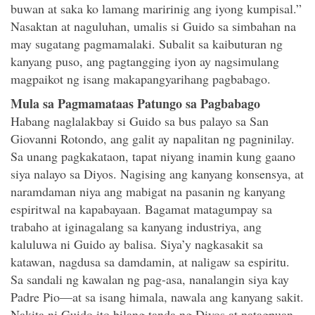
buwan at saka ko lamang maririnig ang iyong kumpisal.”
Nasaktan at naguluhan, umalis si Guido sa simbahan na
may sugatang pagmamalaki. Subalit sa kaibuturan ng
kanyang puso, ang pagtangging iyon ay nagsimulang
magpaikot ng isang makapangyarihang pagbabago.
Mula sa Pagmamataas Patungo sa Pagbabago
Habang naglalakbay si Guido sa bus palayo sa San
Giovanni Rotondo, ang galit ay napalitan ng pagninilay.
Sa unang pagkakataon, tapat niyang inamin kung gaano
siya nalayo sa Diyos. Nagising ang kanyang konsensya, at
naramdaman niya ang mabigat na pasanin ng kanyang
espiritwal na kapabayaan. Bagamat matagumpay sa
trabaho at iginagalang sa kanyang industriya, ang
kaluluwa ni Guido ay balisa. Siya’y nagkasakit sa
katawan, nagdusa sa damdamin, at naligaw sa espiritu.
Sa sandali ng kawalan ng pag-asa, nanalangin siya kay
Padre Pio—at sa isang himala, nawala ang kanyang sakit.
Nakita ni Guido ito bilang tanda ng Diyos at natagpuan